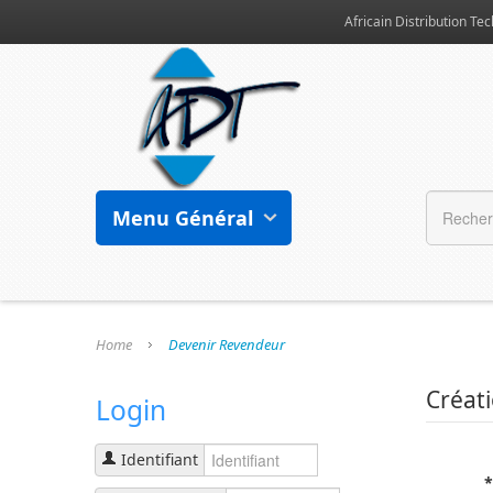
Africain Distribution Tec
Menu Général
Home
Devenir Revendeur
Créat
Login
Identifiant
*