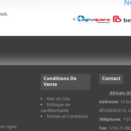
N
tock.
Conditions
De
Contact
Vente
Africain Di
Plan du Site
Addresse:
10 bi
Politique de
confidentialité
RÉSIDENCE EL O
Termes et Conditions
Téléphone:
+216
en ligne
Fax:
+216.71.88