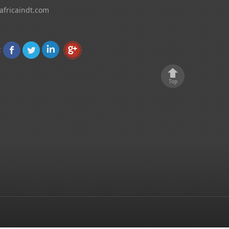
africaindt.com
:
Top