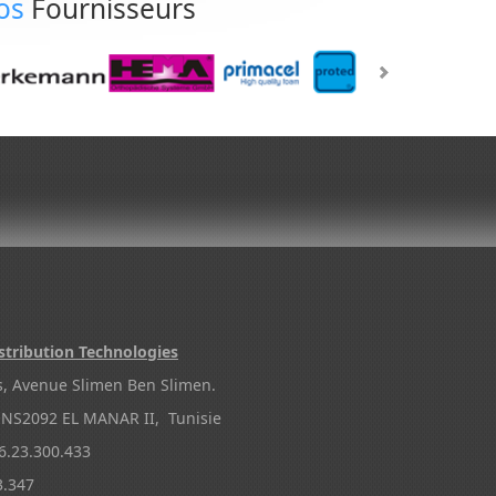
os
Fournisseurs
stribution Technologies
s, Avenue Slimen Ben Slimen.
NS2092 EL MANAR II, Tunisie
.23.300.433
3.347