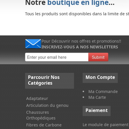
Notre
boutique en ligne
...
Tous les produits sont disponibles dans la limite de s
Pour Découvrir nos offres et promotions!!
INSCRIVEZ-VOUS A NOS NEWSLETTERS
Submit
Parcourir
Nos
Mon
Compte
Catégories
Ma Commande
Ma Carte
Adaptateur
Articulation du genou
Paiement
Chaussures
Orthopédiques
Le module de paiement 
Fibres de Carbone