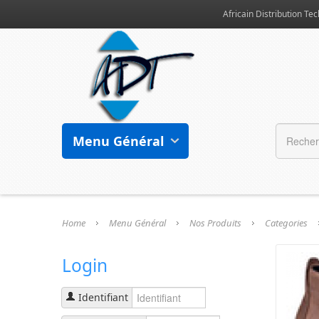
Africain Distribution Tec
Menu Général
Home
Menu Général
Nos Produits
Categories
Login
Identifiant