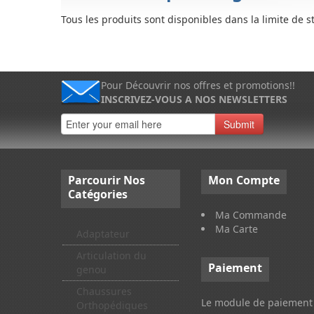
Tous les produits sont disponibles dans la limite de s
Pour Découvrir nos offres et promotions!!
INSCRIVEZ-VOUS A NOS NEWSLETTERS
Submit
Parcourir
Nos
Mon
Compte
Catégories
Ma Commande
Ma Carte
Adaptateur
Articulation du
Paiement
genou
Chaussures
Le module de paiement 
Orthopédiques