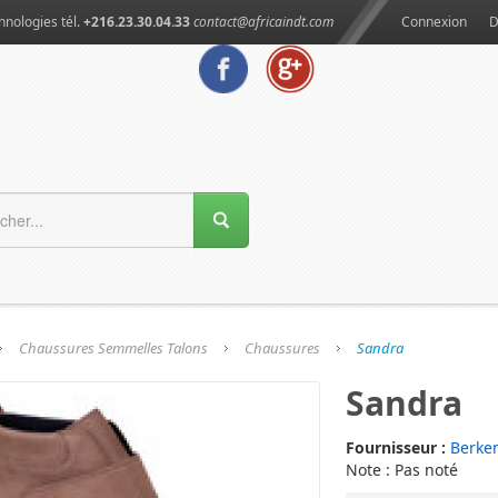
hnologies tél.
+216.23.30.04.33
contact@africaindt.com
Connexion
D
Chaussures Semmelles Talons
Chaussures
Sandra
Sandra
Fournisseur :
Berke
Note : Pas noté