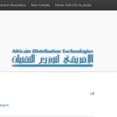
evenir Revendeur
Mon Compte
Panier Vide
Voir le panier
mann