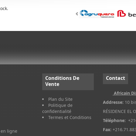
tock.
Conditions
De
Contact
Vente
Africain Di
Plan du Site
Addresse:
10 bi
Politique de
confidentialité
RÉSIDENCE EL O
Termes et Conditions
Téléphone:
+216
Fax:
+216.71.88
en ligne