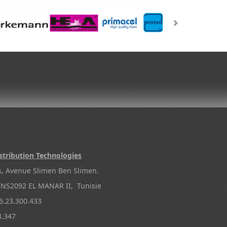
stribution Technologies
s, Avenue Slimen Ben Slimen.
NS2092 EL MANAR II, Tunisie
.23.300.433
3.347