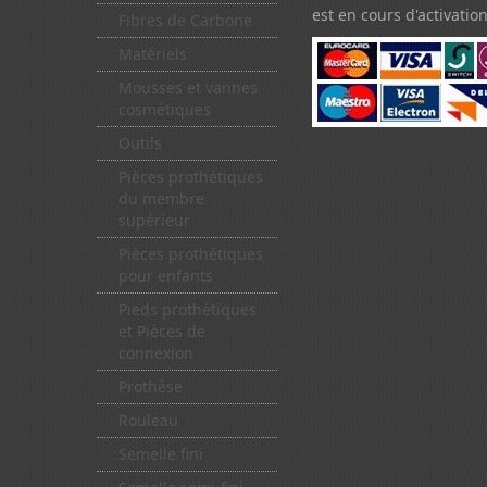
est en cours d'activation
Fibres de Carbone
Matériels
Mousses et vannes
cosmétiques
Outils
Pièces prothétiques
du membre
supérieur
Pièces prothétiques
pour enfants
Pieds prothétiques
et Pièces de
connexion
Prothèse
Rouleau
Semelle fini