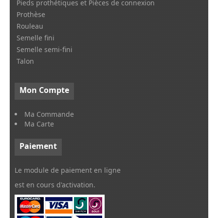
Prothèse
Rouleau
Semelle fini
Semelle semi-fini
Talon
Mon
Compte
Ma Commande
Ma Carte
Paiement
Le module de paiement en ligne
est en cours d'activation.