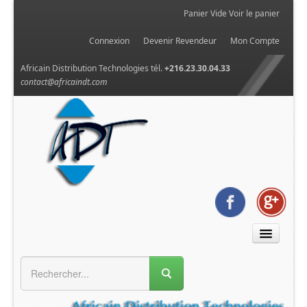
Panier Vide
Voir le panier
Connexion
Devenir Revendeur
Mon Compte
Africain Distribution Technologies tél.
+216.23.30.04.33
contact@africaindt.com
MENU GÉNÉRAL
Accueil