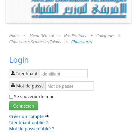
Présentation
Nos Produits
Categories
Home
Menu Général
Nos Produits
Categories
Chaussures Semmelles Talons
Chaussures
Chaussures Semmelles Talons
Login
Chaussures
semelle Fini
Identifiant
Talons
Mot de passe
Se souvenir de moi
Prothèse et Accessoires
Connexion
Liste Produits
Créer un compte
Identifiant oublié ?
Mot de passe oublié ?
Nos Services