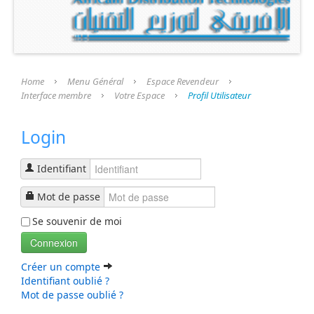
Présentation
Nos Produits
Nos Services
Home
Menu Général
Espace Revendeur
Interface membre
Votre Espace
Profil Utilisateur
Nos Fournisseurs
Login
Espace Revendeur
Interface membre
Identifiant
Identification
Mot de passe
Se souvenir de moi
Formulaire d'inscription
Connexion
Profil Utilisateur
Créer un compte
Identifiant oublié ?
Recherche
Mot de passe oublié ?