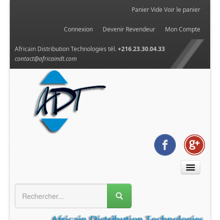
Panier Vide
Voir le panier
Connexion
Devenir Revendeur
Mon Compte
Africain Distribution Technologies tél.
+216.23.30.04.33
contact@africaindt.com
MENU GÉNÉRAL
Accueil