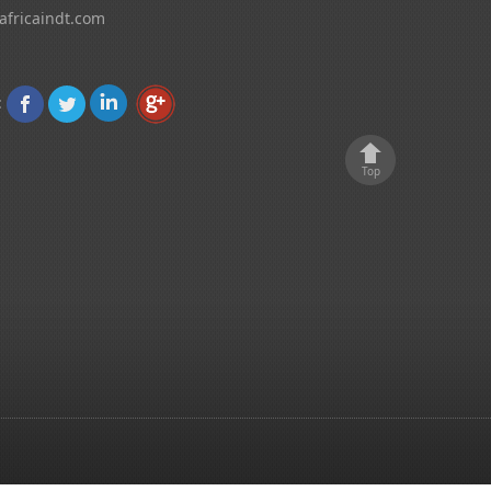
africaindt.com
:
Top