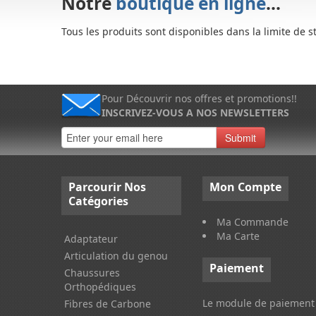
Notre
boutique en ligne
...
Tous les produits sont disponibles dans la limite de s
Pour Découvrir nos offres et promotions!!
INSCRIVEZ-VOUS A NOS NEWSLETTERS
Submit
Parcourir
Nos
Mon
Compte
Catégories
Ma Commande
Ma Carte
Adaptateur
Articulation du genou
Paiement
Chaussures
Orthopédiques
Le module de paiement 
Fibres de Carbone