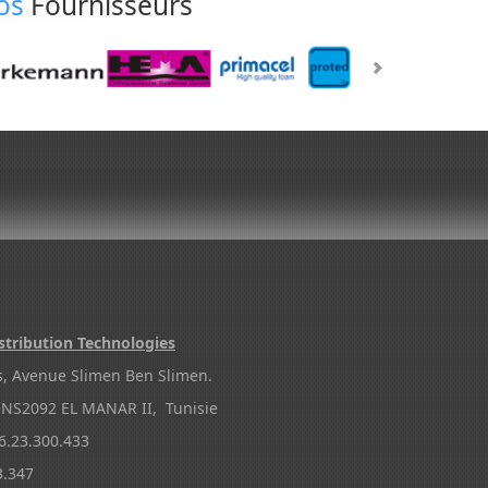
os
Fournisseurs
stribution Technologies
s, Avenue Slimen Ben Slimen.
NS2092 EL MANAR II, Tunisie
.23.300.433
3.347