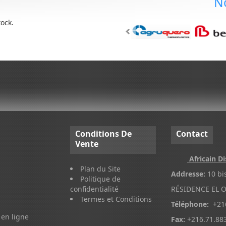
N
tock.
Conditions
De
Contact
Vente
Africain Di
Plan du Site
Addresse:
10 bi
Politique de
confidentialité
RÉSIDENCE EL O
Termes et Conditions
Téléphone:
+216
en ligne
Fax:
+216.71.88