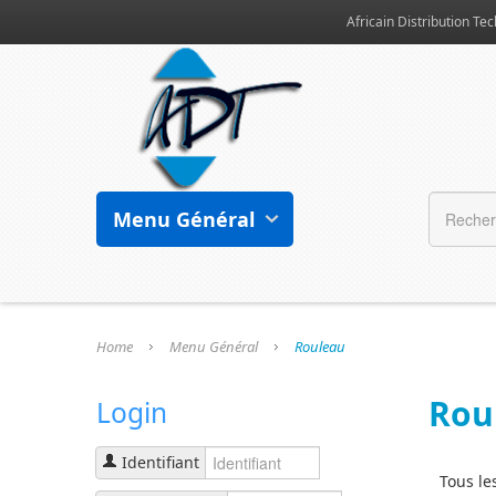
Africain Distribution Tec
Menu Général
Home
Menu Général
Rouleau
Rou
Login
Identifiant
Tous le