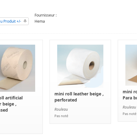
Fournisseur :
 Produit +/-
Hema
mini ro
mini roll leather beige ,
Para b
ll artificial
perforated
r beige ,
Rouleau
Rouleau
sed
Pas noté
Pas noté