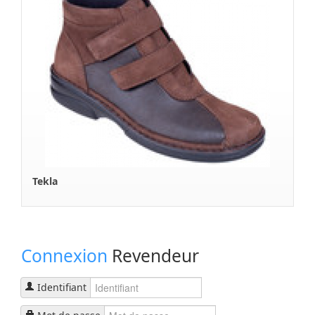
Rafaella
Chaussures
Tekla
Connexion
Revendeur
Identifiant