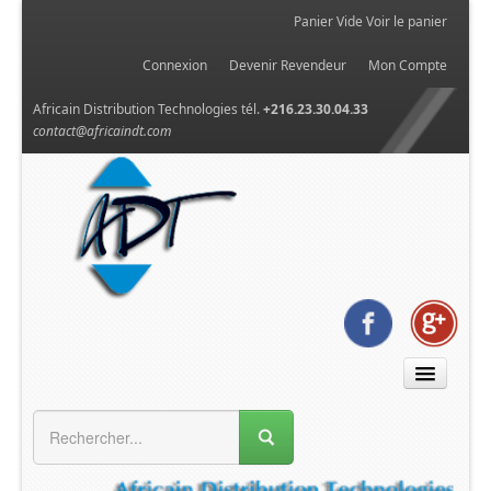
Panier Vide
Voir le panier
Connexion
Devenir Revendeur
Mon Compte
Africain Distribution Technologies tél.
+216.23.30.04.33
contact@africaindt.com
MENU GÉNÉRAL