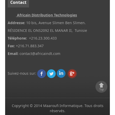
Contact
Africain Distribution Technologies
Addresse:
10 bis, Avenue Slimen Ben Slimen.
RÉSIDENCE EL ONS2092 EL MANAR II, Tunisie
Téléphone:
+216.23.300.433
Fax:
+216.71.883.347
Email:
contact@africaindt.com
Suivez-nous sur
:
Top
Copyright © 2014
Maaroufi Informatique
.
Tous droits
réservés.