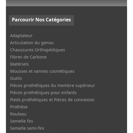
Parcourir
Nos Catégories
Adaptateur
Articulation du genou
Chaussures Orthopédiques
Fibres de Carbone
Matériels
Mousses et vannes cosmétiques
Outils
Pièces prothétiques du membre supérieur
Pièces prothétiques pour enfants
Pieds prothétiques et Pièces de connexion
Prothèse
Rouleau
Semelle fini
Semelle semi-fini