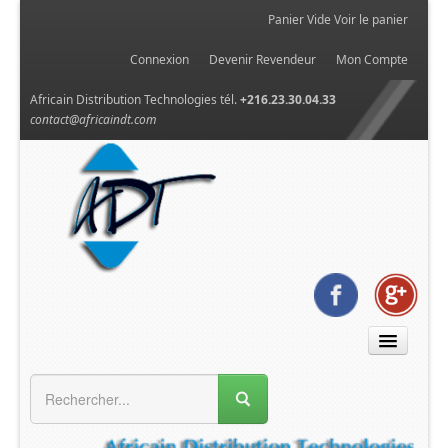
Panier Vide
Voir le panier
Connexion
Devenir Revendeur
Mon Compte
Africain Distribution Technologies tél.
+216.23.30.04.33
contact@africaindt.com
MENU GÉNÉRAL
Accueil