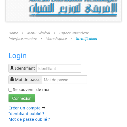
Présentation
Nos Produits
Nos Services
Home
Menu Général
Espace Revendeur
Interface membre
Votre Espace
Identification
Nos Fournisseurs
Login
Espace Revendeur
Interface membre
Identifiant
Identification
Mot de passe
Se souvenir de moi
Formulaire d'inscription
Connexion
Profil Utilisateur
Créer un compte
Identifiant oublié ?
Recherche
Mot de passe oublié ?