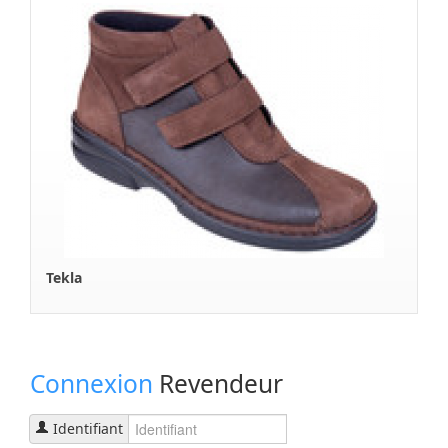
Ra
Cha
Tekla
Connexion
Revendeur
Identifiant