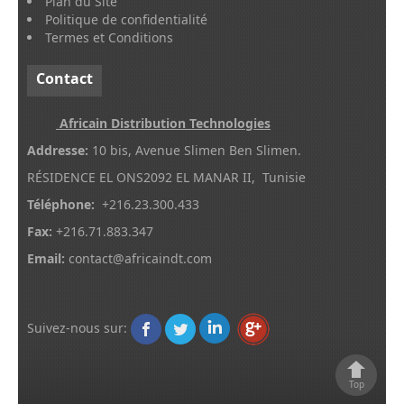
Plan du Site
Politique de confidentialité
Termes et Conditions
Contact
Africain Distribution Technologies
Addresse:
10 bis, Avenue Slimen Ben Slimen.
RÉSIDENCE EL ONS2092 EL MANAR II, Tunisie
Téléphone:
+216.23.300.433
Fax:
+216.71.883.347
Email:
contact@africaindt.com
Suivez-nous sur
:
Top