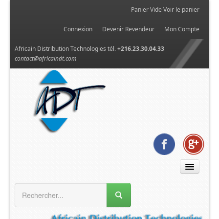
Panier Vide
Voir le panier
Connexion
Devenir Revendeur
Mon Compte
Africain Distribution Technologies tél.
+216.23.30.04.33
contact@africaindt.com
MENU GÉNÉRAL
Accueil