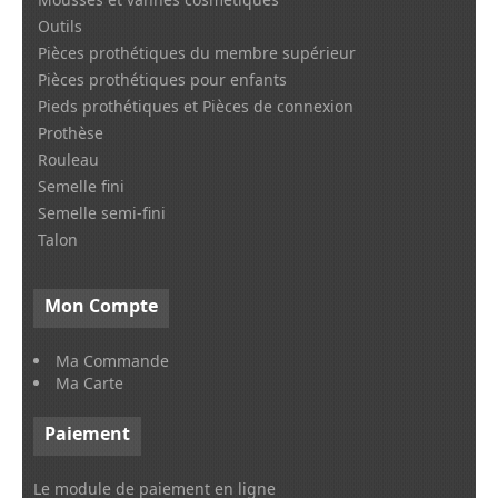
Outils
Pièces prothétiques du membre supérieur
Pièces prothétiques pour enfants
Pieds prothétiques et Pièces de connexion
Prothèse
Rouleau
Semelle fini
Semelle semi-fini
Talon
Mon
Compte
Ma Commande
Ma Carte
Paiement
Le module de paiement en ligne