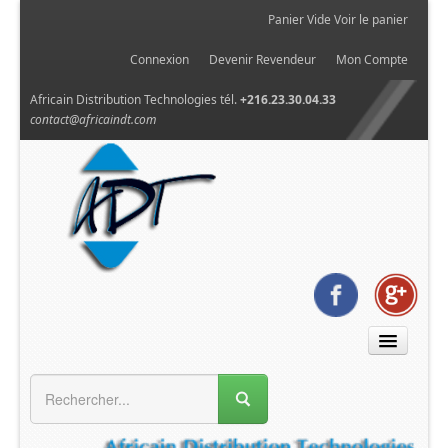
Panier Vide
Voir le panier
Connexion
Devenir Revendeur
Mon Compte
Africain Distribution Technologies tél.
+216.23.30.04.33
contact@africaindt.com
MENU GÉNÉRAL
Accueil