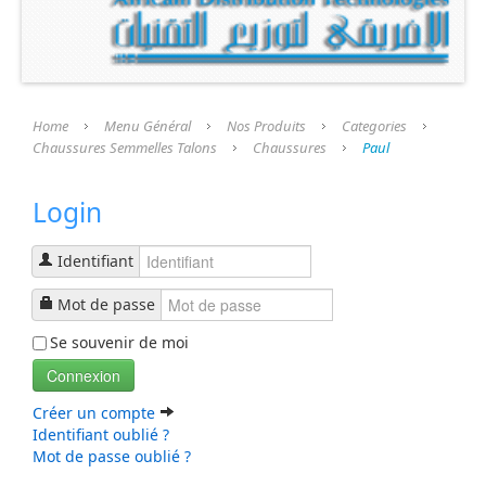
Présentation
Nos Produits
Categories
Home
Menu Général
Nos Produits
Categories
Chaussures Semmelles Talons
Chaussures
Paul
Chaussures Semmelles Talons
Login
Chaussures
semelle Fini
Identifiant
Talons
Mot de passe
Se souvenir de moi
Prothèse et Accessoires
Connexion
Liste Produits
Créer un compte
Identifiant oublié ?
Mot de passe oublié ?
Nos Services