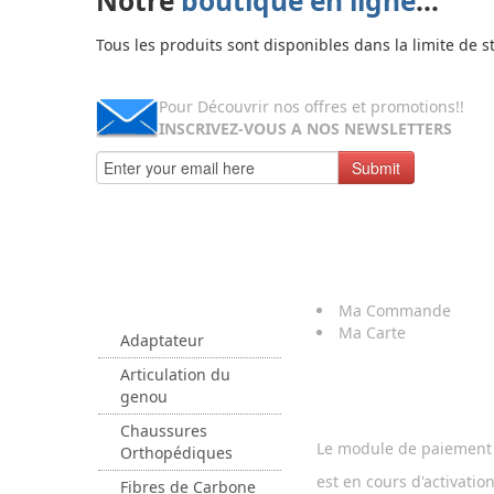
Notre
boutique en ligne
...
Tous les produits sont disponibles dans la limite de s
Pour Découvrir nos offres et promotions!!
INSCRIVEZ-VOUS A NOS NEWSLETTERS
Submit
Parcourir
Nos
Mon
Compte
Catégories
Ma Commande
Ma Carte
Adaptateur
Articulation du
Paiement
genou
Chaussures
Le module de paiement 
Orthopédiques
est en cours d'activation
Fibres de Carbone