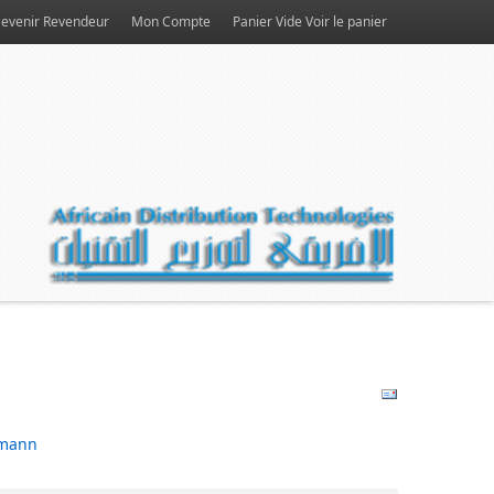
evenir Revendeur
Mon Compte
Panier Vide
Voir le panier
mann