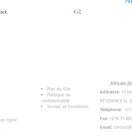
N
tock.
Conditions
De
Contact
Vente
Africain Di
Plan du Site
Addresse:
10 bi
Politique de
confidentialité
RÉSIDENCE EL O
Termes et Conditions
Téléphone:
+216
Fax:
+216.71.88
en ligne
Email:
contact@
.