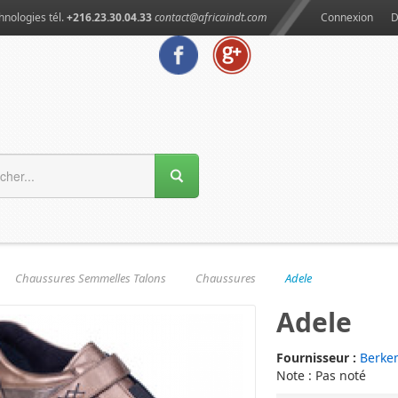
hnologies tél.
+216.23.30.04.33
contact@africaindt.com
Connexion
D
Chaussures Semmelles Talons
Chaussures
Adele
Adele
Fournisseur :
Berke
Note : Pas noté