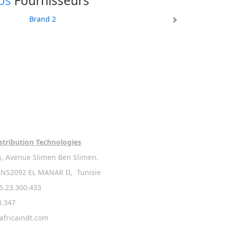
os
Fournisseurs
stribution Technologies
s, Avenue Slimen Ben Slimen.
NS2092 EL MANAR II, Tunisie
.23.300.433
3.347
africaindt.com