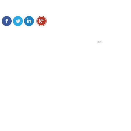
:
Top