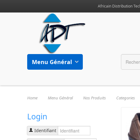
Africain Distribution Tec
Menu Général
Home
Menu Général
Nos Produits
Categories
Login
Identifiant