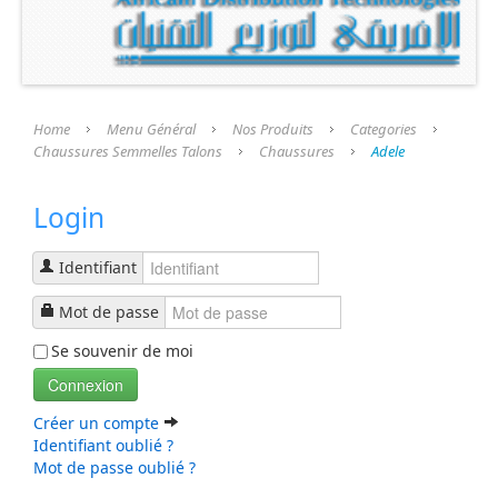
Présentation
Nos Produits
Categories
Home
Menu Général
Nos Produits
Categories
Chaussures Semmelles Talons
Chaussures
Adele
Chaussures Semmelles Talons
Login
Chaussures
semelle Fini
Identifiant
Talons
Mot de passe
Se souvenir de moi
Prothèse et Accessoires
Connexion
Liste Produits
Créer un compte
Identifiant oublié ?
Mot de passe oublié ?
Nos Services