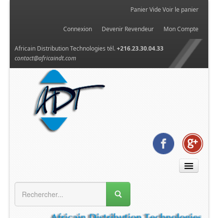
Panier Vide
Voir le panier
Connexion
Devenir Revendeur
Mon Compte
Africain Distribution Technologies tél.
+216.23.30.04.33
contact@africaindt.com
MENU GÉNÉRAL
Accueil