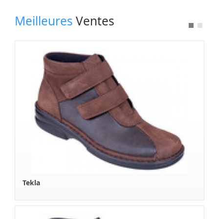
Nos Fournisseurs
Meilleures
Ventes
Espace Revendeur
A Propos
Boutique en Ligne
Contactez Nous
Rafaella
Chaussures Rafaella de la marque BEKE